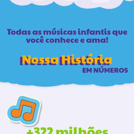
Todas as músicas infantis que
você conhece e ama!
Nossa História
EM NÚMEROS
+322 milhões