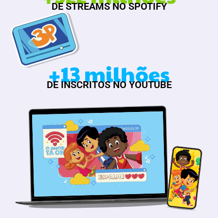
DE STREAMS NO SPOTIFY
+13 milhões
DE INSCRITOS NO YOUTUBE