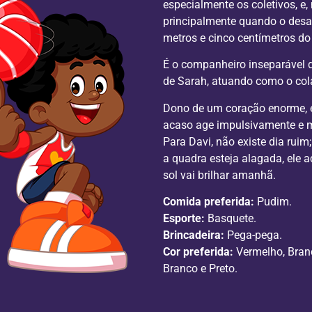
especialmente os coletivos, e
principalmente quando o desaf
metros e cinco centímetros do
É o companheiro inseparável 
de Sarah, atuando como o co
Dono de um coração enorme, el
acaso age impulsivamente e m
Para Davi, não existe dia rui
a quadra esteja alagada, ele a
sol vai brilhar amanhã.
Comida preferida:
Pudim.
Esporte:
Basquete.
Brincadeira:
Pega-pega.
Cor preferida:
Vermelho, Branc
Branco e Preto.